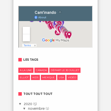
LES TAGS
A LA UNE
CANADA
DÉPART LE 30 JUILLET
ELLIOT
KIDS
MEXIQUE
USA
VIDÉO
TOUT TOUT TOUT
▼
2020
(5)
▼
novembre
(1)