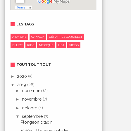
LES TAGS
A LA UNE
CANADA
DÉPART LE 30 JUILLET
ELLIOT
KIDS
MEXIQUE
USA
VIDÉO
TOUT TOUT TOUT
►
2020
(5)
▼
2019
(26)
►
décembre
(2)
►
novembre
(7)
►
octobre
(4)
▼
septembre
(7)
Plongeon citadin
Vidéo - Plongeon citadin