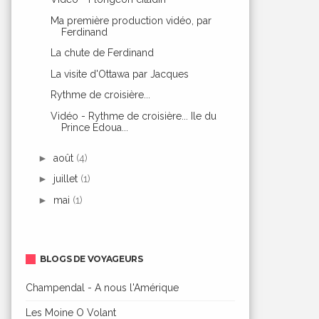
Ma première production vidéo, par
Ferdinand
La chute de Ferdinand
La visite d'Ottawa par Jacques
Rythme de croisière...
Vidéo - Rythme de croisière... Ile du
Prince Edoua...
►
août
(4)
►
juillet
(1)
►
mai
(1)
BLOGS DE VOYAGEURS
Champendal - A nous l'Amérique
Les Moine O Volant