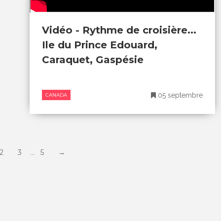
Vidéo - Rythme de croisière...
Ile du Prince Edouard,
Caraquet, Gaspésie
05 septembre
CANADA
2
3
5
→
...