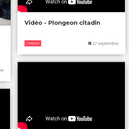
Vidéo - Plongeon citadin
27 septembre
CANADA
re